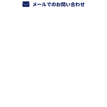
メールでのお問い合わせ
ホーム
業務案内
給排水設備更新工事
冷温水配管・クーリングタワー
加圧給水ユニット・貯水槽
水回りリフォーム（専門工事）
施工実績