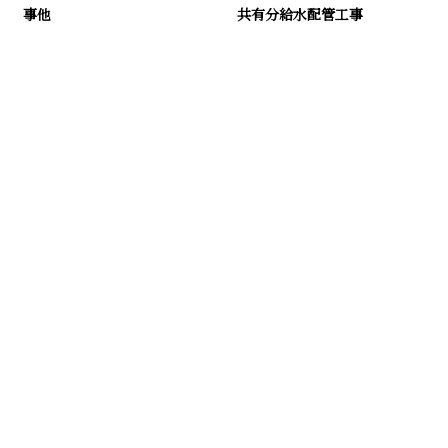
事他
共有分給水配管工事
お問い合わせ
お電話でのお問い合わせ
047-490-5030
受付／8:00～17:00 (平日)
※営業電話お断り※