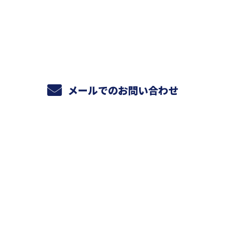
047-490-5030
受付／8:00～17:00 (平日)
※営業電話お断り※
メールでのお問い合わせ
ホーム
業務案内
給排水設備更新工事