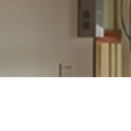
ホーム
電話
お問い合わせ
マップ
新着情報
2026.03.30
加圧給水ユニ
ット・貯水槽
加圧給水ユニット ポンプ交換・配管工事
2
/
4