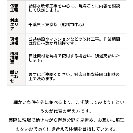
依頼
給排水改修工事を中心に、現場ごとに内容を相談
工種
して決定します。
対応
エリ
千葉県・東京都（船橋市中心）
ア
現場
公共施設やマンションなどの改修工事。作業期間
規模
は数日〜数か月規模です。
機械
自社機材を現場で使用する場合は、別途支給いた
損業
します。
費
問い
まずはご連絡ください。対応可能な範囲は相談の
合わ
上で決めます。
せ
「細かい条件を先に並べるより、まず話してみよう」とい
うのが代表の考え方です。
実際に現場で動きながら得意分野を見極め、お互いに無理
のない形で長く付き合える体制を目指しています。